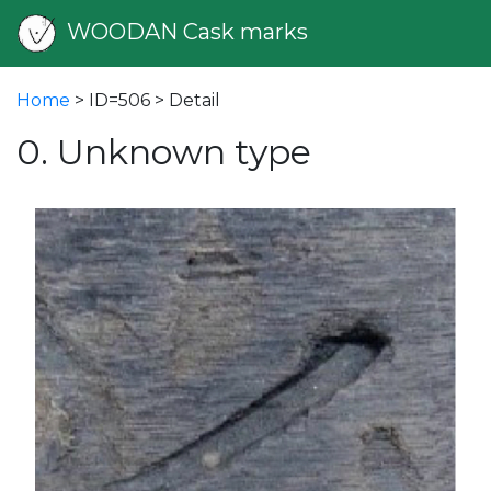
WOODAN Cask marks
Home
> ID=506 > Detail
0. Unknown type
vious