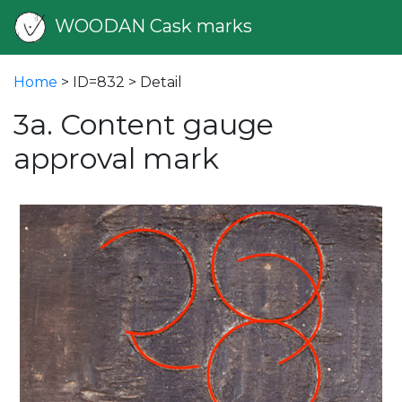
WOODAN Cask marks
Home
> ID=832 > Detail
3a. Content gauge
approval mark
vious