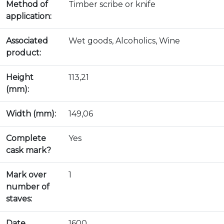
Method of
Timber scribe or knife
application:
Associated
Wet goods, Alcoholics, Wine
product:
Height
113,21
(mm):
Width (mm):
149,06
Complete
Yes
cask mark?
Mark over
1
number of
staves:
Date
1600